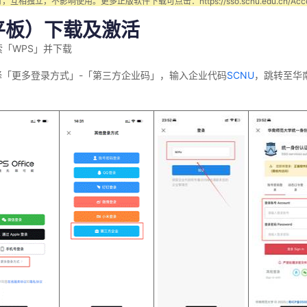
行，互相独立，不影响使用。更多正版软件下载可点击：
https://sso.scnu.edu.cn/Acc
平板）下载及激活
索「
WPS
」并下载
择「更多登录方式」
-
「第三方企业码」，输入企业代码
SCNU
，跳转至华