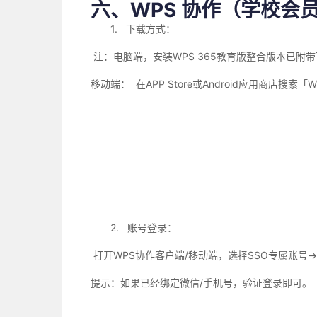
六、
WPS
协作（学校会
1.
下载方式：
注：电脑端，安装
WPS 365
教育版整合版本已附带
移动端：
在
APP Store
或
Android
应用商店搜索「
W
2.
账号登录：
打开
WPS
协作客户端
/
移动端，选择
SSO
专属账号
→
提示：如果已经绑定微信
/
手机号，验证登录即可。