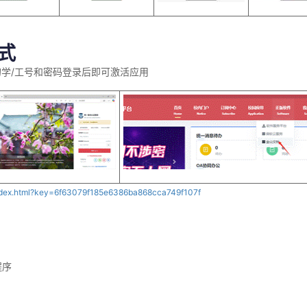
式
的学
/
工号和密码登录后即可激活应用
w/index.html?key=6f63079f185e6386ba868cca749f107f
程序